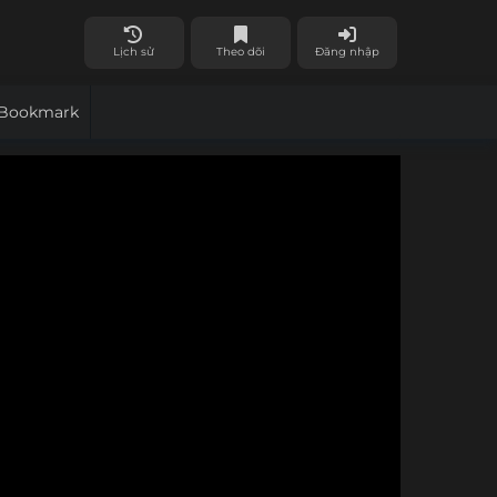
Lịch sử
Theo dõi
Đăng nhập
Bookmark