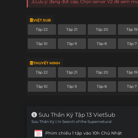
⚠️Lưu ý: đang đứt cáp, Chọn server V2 để xem m
VIỆT SUB
Tập 22
Tập 21
Tập 20
Tập 19
Tập 10
Tập 9
Tập 8
Tập 7
THUYẾT MINH
Tập 22
Tập 21
Tập 20
Tập 19
Tập 10
Tập 9
Tập 8
Tập 7
Sưu Thần Ký Tập 13 VietSub
Sưu Thần Ký | In Search of the Supernatural
Phim chiếu 1 tập vào 10h Chủ Nhật