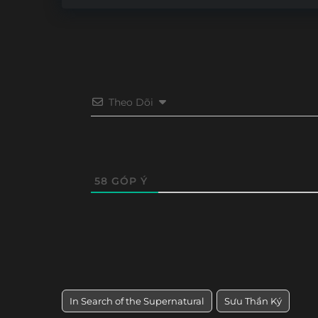
Theo Dõi
58
GÓP Ý
In Search of the Supernatural
Sưu Thần Ký