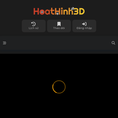
Lịch sử
Theo dõi
Đăng nhập