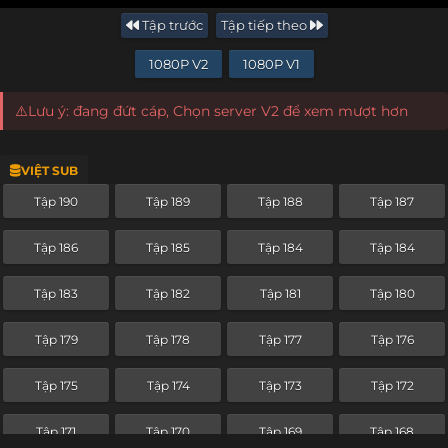
Tập trước
Tập tiếp theo
1080P V2
1080P V1
⚠️Lưu ý: đang đứt cáp, Chọn server V2 để xem mượt hơn
VIỆT SUB
Tập 190
Tập 189
Tập 188
Tập 187
Tập 186
Tập 185
Tập 184
Tập 184
Tập 183
Tập 182
Tập 181
Tập 180
Tập 179
Tập 178
Tập 177
Tập 176
Tập 175
Tập 174
Tập 173
Tập 172
Tập 171
Tập 170
Tập 169
Tập 168