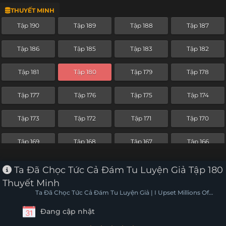
THUYẾT MINH
Tập 167
Tập 166
Tập 165
Tập 164
Tập 190
Tập 189
Tập 188
Tập 187
Tập 163
Tập 162
Tập 161
Tập 160
Tập 186
Tập 185
Tập 183
Tập 182
Tập 159
Tập 158
Tập 157
Tập 156
Tập 181
Tập 180
Tập 179
Tập 178
Tập 155
Tập 154
Tập 153
Tập 152
Tập 177
Tập 176
Tập 175
Tập 174
Tập 151
Tập 150
Tập 149
Tập 148
Tập 173
Tập 172
Tập 171
Tập 170
Tập 147
Tập 146
Tập 145
Tập 144
Tập 169
Tập 168
Tập 167
Tập 166
Tập 143
Tập 142
Tập 141
Tập 140
Tập 165
Tập 164
Tập 163
Tập 162
Ta Đã Chọc Tức Cả Đám Tu Luyện Giả Tập 180
Tập 139
Tập 138
Tập 137
Tập 136
Thuyết Minh
Tập 161
Ta Đã Chọc Tức Cả Đám Tu Luyện Giả | I Upset Millions Of
Tập 135
Tập 134
Tập 133
Tập 132
Cultivators
Đang cập nhật
Tập 131
Tập 130
Tập 129
Tập 128