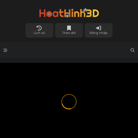
Lịch sử
Theo dõi
Đăng nhập