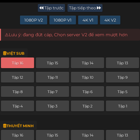
Tập trước
Tập tiếp theo
1080P V2
1080P V1
4K V1
4K V2
⚠️Lưu ý: đang đứt cáp, Chọn server V2 để xem mượt hơn
VIỆT SUB
Tập 16
Tập 15
Tập 14
Tập 13
Tập 12
Tập 11
Tập 10
Tập 9
Tập 8
Tập 7
Tập 6
Tập 5
Tập 4
Tập 3
Tập 2
Tập 1
THUYẾT MINH
Tập 16
Tập 15
Tập 14
Tập 13