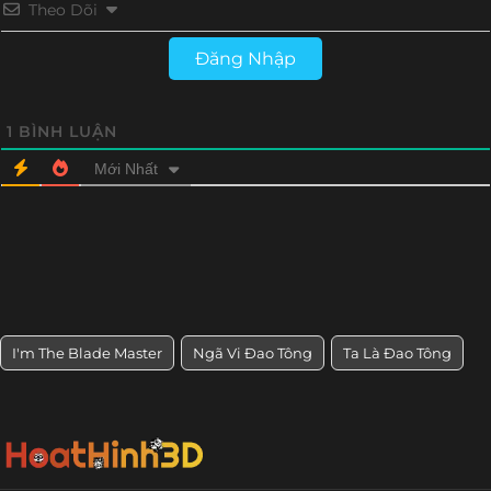
Theo Dõi
Đăng Nhập
1
BÌNH LUẬN
Mới Nhất
I'm The Blade Master
Ngã Vi Đao Tông
Ta Là Đao Tông