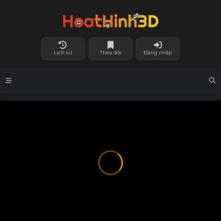
Lịch sử
Theo dõi
Đăng nhập