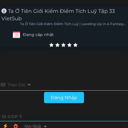
Tập 16
Tập 15
Tập 14
Tập 13
Ta Ở Tiên Giới Kiếm Điểm Tích Luỹ Tập 33
VietSub
Tập 12
Tập 11
Tập 10
Tập 9
Ta Ở Tiên Giới Kiếm Điểm Tích Luỹ | Leveling Up In A Fantasy
World
Đang cập nhật
Tập 8
Tập 7
Tập 6
Tập 5
Tập 4
Tập 3
Tập 2
Tập 1
Theo Dõi
Đăng Nhập
10
GÓP Ý
Mới Nhất