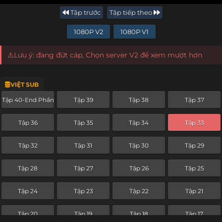
Tập trước
Tập tiếp theo
1080P V2
1080P V1
⚠️Lưu ý: đang đứt cáp, Chọn server V2 để xem mượt hơn
VIỆT SUB
Tập 40-End Phần
Tập 39
Tập 38
Tập 37
Tập 36
Tập 35
Tập 34
Tập 33
Tập 32
Tập 31
Tập 30
Tập 29
Tập 28
Tập 27
Tập 26
Tập 25
Tập 24
Tập 23
Tập 22
Tập 21
Tập 20
Tập 19
Tập 18
Tập 17