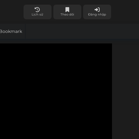
Lịch sử
Theo dõi
Đăng nhập
Bookmark