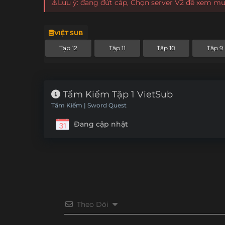
⚠️Lưu ý: đang đứt cáp, Chọn server V2 để xem m
VIỆT SUB
Tập 12
Tập 11
Tập 10
Tập 9
Tầm Kiếm Tập 1 VietSub
Tầm Kiếm | Sword Quest
Đang cập nhật
Theo Dõi