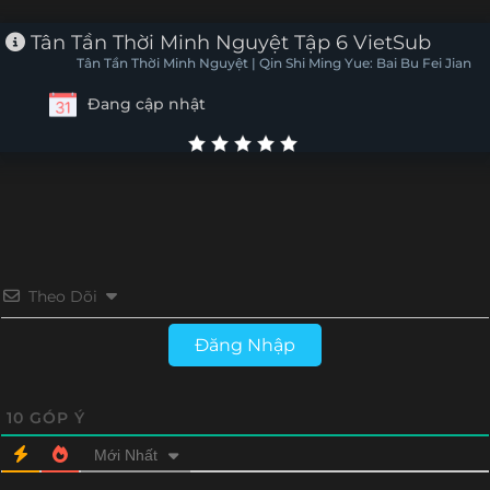
Tập 15
Tập 14
Tập 13
Tập 12
Tân Tần Thời Minh Nguyệt Tập 6 VietSub
Tân Tần Thời Minh Nguyệt | Qin Shi Ming Yue: Bai Bu Fei Jian
Tập 11
Tập 10
Tập 9
Tập 8
Đang cập nhật
Tập 7
Tập 6
Tập 5
Tập 4
Tập 3
Tập 2
Tập 1
Theo Dõi
Đăng Nhập
10
GÓP Ý
Mới Nhất