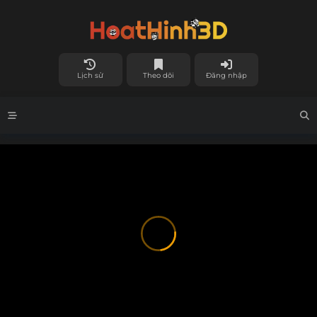
Lịch sử
Theo dõi
Đăng nhập