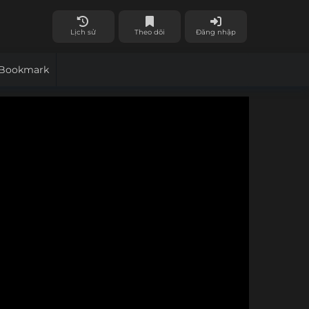
Lịch sử
Theo dõi
Đăng nhập
Bookmark