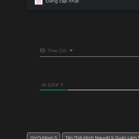
Đang cập nhật
Theo Dõi
10
GÓP Ý
Qin*s Moon 5
Tần Thời Minh Nguyệt 5: Quân Lâm 