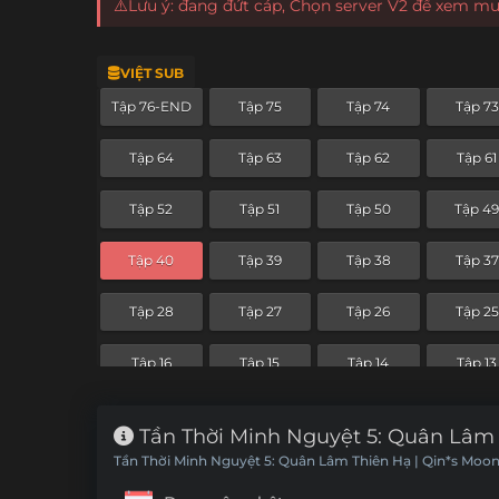
⚠️Lưu ý: đang đứt cáp, Chọn server V2 để xem m
VIỆT SUB
Tập 76-END
Tập 75
Tập 74
Tập 73
Tập 64
Tập 63
Tập 62
Tập 61
Tập 52
Tập 51
Tập 50
Tập 4
Tập 40
Tập 39
Tập 38
Tập 37
Tập 28
Tập 27
Tập 26
Tập 25
Tập 16
Tập 15
Tập 14
Tập 13
Tập 4
Tập 3
Tập 2
Tập 1
Tần Thời Minh Nguyệt 5: Quân Lâm 
Tần Thời Minh Nguyệt 5: Quân Lâm Thiên Hạ | Qin*s Moon