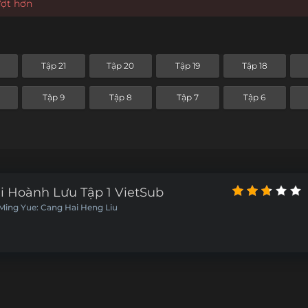
ượt hơn
Tập 21
Tập 20
Tập 19
Tập 18
Tập 9
Tập 8
Tập 7
Tập 6
i Hoành Lưu Tập 1 VietSub
 Ming Yue: Cang Hai Heng Liu