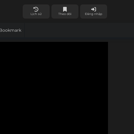
Lịch sử
Theo dõi
Đăng nhập
Bookmark