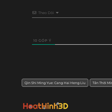
Theo Dõi
10
GÓP Ý
Qin Shi Ming Yue: Cang Hai Heng Liu
Tần Thời M