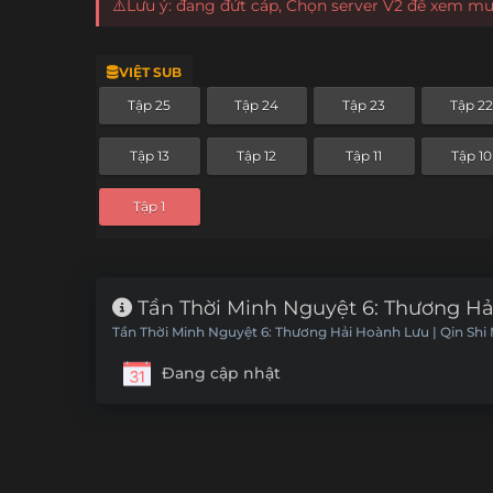
⚠️Lưu ý: đang đứt cáp, Chọn server V2 để xem m
VIỆT SUB
Tập 25
Tập 24
Tập 23
Tập 22
Tập 13
Tập 12
Tập 11
Tập 10
Tập 1
Tần Thời Minh Nguyệt 6: Thương Hả
Tần Thời Minh Nguyệt 6: Thương Hải Hoành Lưu | Qin Shi
Đang cập nhật