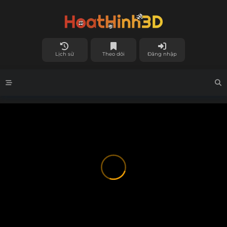
Lịch sử
Theo dõi
Đăng nhập