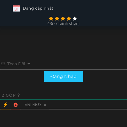
Đang cập nhật
4/5 - (1 bình chọn)
Theo Dõi
Đăng Nhập
2
GÓP Ý
Mới Nhất