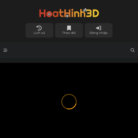
Lịch sử
Theo dõi
Đăng nhập