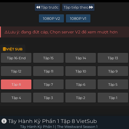
Tập trước
Tập tiếp theo
1080P V2
1080P V1
⚠️Lưu ý: đang đứt cáp, Chọn server V2 để xem mượt hơn
VIỆT SUB
Tập 16-End
Tập 15
Tập 14
Tập 13
Tập 12
Tập 11
Tập 10
Tập 9
Tập 8
Tập 7
Tập 6
Tập 5
Tập 4
Tập 3
Tập 2
Tập 1
Tây Hành Kỷ Phần 1 Tập 8 VietSub
Tây Hành Kỷ Phần 1 | The Westward Season 1