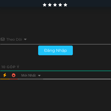
Theo Dõi
Đăng Nhập
10
GÓP Ý
Mới Nhất