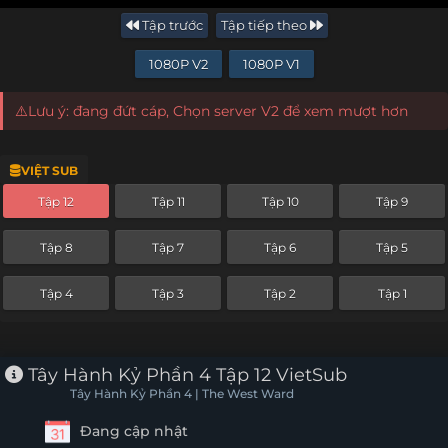
Tập trước
Tập tiếp theo
1080P V2
1080P V1
⚠️Lưu ý: đang đứt cáp, Chọn server V2 để xem mượt hơn
VIỆT SUB
Tập 12
Tập 11
Tập 10
Tập 9
Tập 8
Tập 7
Tập 6
Tập 5
Tập 4
Tập 3
Tập 2
Tập 1
Tây Hành Kỷ Phần 4 Tập 12 VietSub
Tây Hành Kỷ Phần 4 | The West Ward
Đang cập nhật