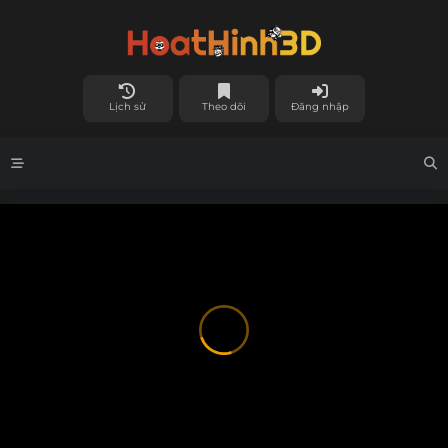
Lịch sử
Theo dõi
Đăng nhập