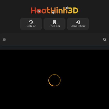
Lịch sử
Theo dõi
Đăng nhập