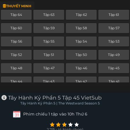
THUYẾT MINH
Tập 40
Tập 39
Tập 38
Tập 37
Tập 64
Tập 63
Tập 62
Tập 61
Tập 36
Tập 35
Tập 34
Tập 33
Tập 60
Tập 59
Tập 58
Tập 57
Tập 32
Tập 31
Tập 30
Tập 29
Tập 56
Tập 55
Tập 54
Tập 53
Tập 28
Tập 27
Tập 26
Tập 25
Tập 52
Tập 51
Tập 50
Tập 49
Tập 24
Tập 23
Tập 22
Tập 21
Tập 48
Tập 47
Tập 46
Tập 45
Tập 20
Tập 19
Tập 18
Tập 17
Tập 44
Tập 43
Tập 42
Tập 41
Tập 16
Tập 15
Tập 14
Tập 13
Tập 40
Tập 39
Tập 38
Tập 37
Tây Hành Kỷ Phần 5 Tập 45 VietSub
Tập 12
Tập 11
Tập 10
Tập 9
Tây Hành Kỷ Phần 5 | The Westward Season 5
Tập 36
Tập 35
Tập 34
Tập 33
Phim chiếu 1 tập vào 10h Thứ 6
Tập 8
Tập 7
Tập 6
Tập 5
Tập 32
Tập 31
Tập 30
Tập 29
Tập 4
Tập 3
Tập 2
Tập 1
2.7/5 - (4 bình chọn)