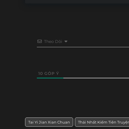
Theo Dõi
10
GÓP Ý
Tai Yi Jian Xian Chuan
Thái Nhất Kiếm Tiên Truyệ