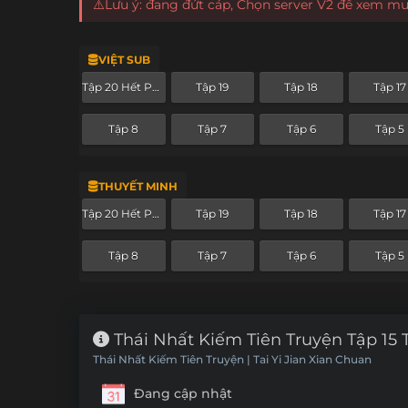
⚠️Lưu ý: đang đứt cáp, Chọn server V2 để xem m
VIỆT SUB
Tập 20 Hết Phần
Tập 19
Tập 18
Tập 17
Tập 8
Tập 7
Tập 6
Tập 5
THUYẾT MINH
Tập 20 Hết Phần
Tập 19
Tập 18
Tập 17
Tập 8
Tập 7
Tập 6
Tập 5
Thái Nhất Kiếm Tiên Truyện Tập 15 
Thái Nhất Kiếm Tiên Truyện | Tai Yi Jian Xian Chuan
Đang cập nhật