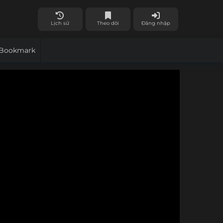
Lịch sử
Theo dõi
Đăng nhập
Bookmark