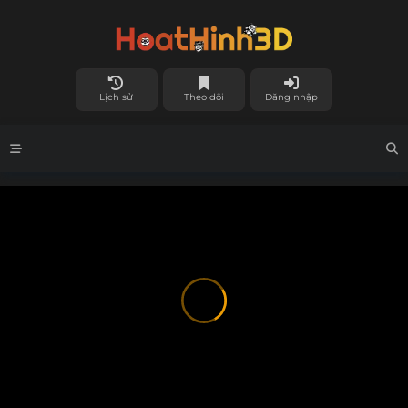
Lịch sử
Theo dõi
Đăng nhập