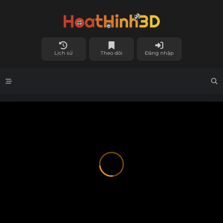
Lịch sử
Theo dõi
Đăng nhập