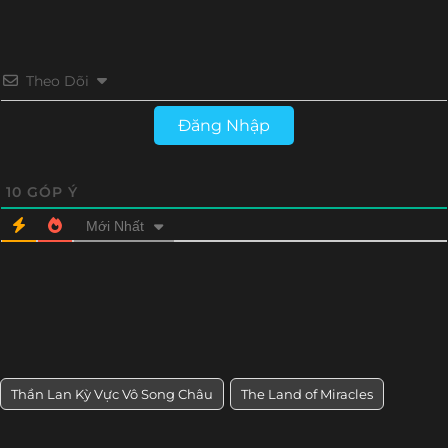
Theo Dõi
Đăng Nhập
10
GÓP Ý
Mới Nhất
Thần Lan Kỳ Vực Vô Song Châu
The Land of Miracles