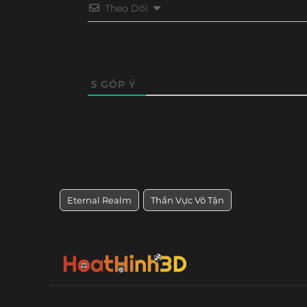
Theo Dõi
5
GÓP Ý
Eternal Realm
Thần Vực Vô Tận