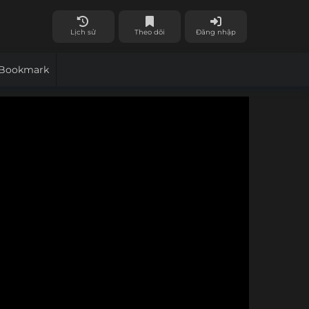
Lịch sử
Theo dõi
Đăng nhập
Bookmark