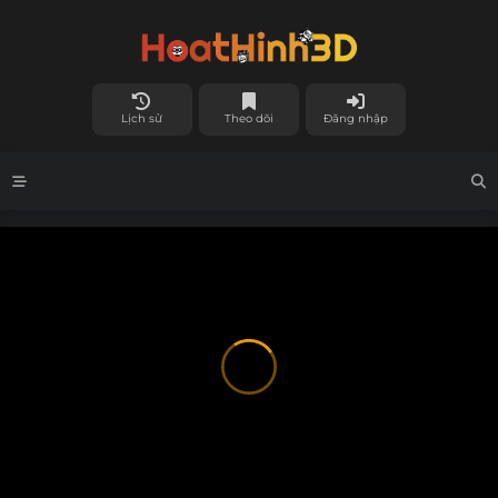
Lịch sử
Theo dõi
Đăng nhập