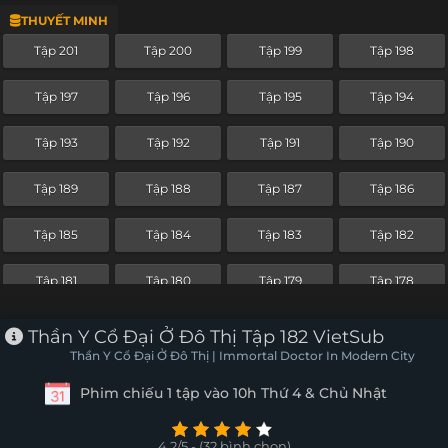
THUYẾT MINH
Tập 177
Tập 176
Tập 175
Tập 174
Tập 201
Tập 200
Tập 199
Tập 198
Tập 173
Tập 172
Tập 171
Tập 170
Tập 197
Tập 196
Tập 195
Tập 194
Tập 169
Tập 168
Tập 167
Tập 166
Tập 193
Tập 192
Tập 191
Tập 190
Tập 165
Tập 164
Tập 163
Tập 162
Tập 189
Tập 188
Tập 187
Tập 186
Tập 161
Tập 160
Tập 159
Tập 158
Tập 185
Tập 184
Tập 183
Tập 182
Tập 157
Tập 156
Tập 155
Tập 154
Tập 181
Tập 180
Tập 179
Tập 178
Tập 153
Tập 152
Tập 151
Tập 150
Tập 177
Tập 176
Tập 175
Tập 174
Thần Y Cổ Đại Ở Đô Thị Tập 182 VietSub
Tập 149
Tập 148
Tập 147
Tập 146
Thần Y Cổ Đại Ở Đô Thị | Immortal Doctor In Modern City
Tập 173
Tập 172
Tập 171
Tập 170
Phim chiếu 1 tập vào 10h Thứ 4 & Chủ Nhật
Tập 145
Tập 144
Tập 143
Tập 142
Tập 169
Tập 168
Tập 167
Tập 166
Tập 141
Tập 140
Tập 139
Tập 138
4.2/5 - (32 bình chọn)