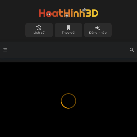
Lịch sử
Theo dõi
Đăng nhập