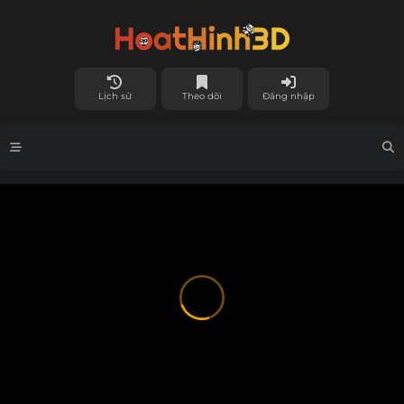
Lịch sử
Theo dõi
Đăng nhập