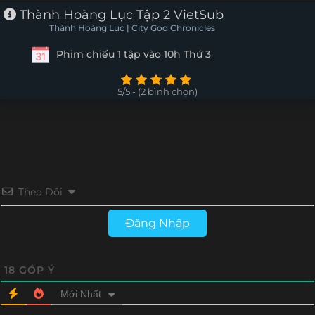
Thành Hoàng Lục Tập 2 VietSub
Thành Hoàng Lục | City God Chronicles
Phim chiếu 1 tập vào 10h Thứ 3
5/5 - (2 bình chọn)
Theo Dõi
Đăng Nhập
18
GÓP Ý
Mới Nhất