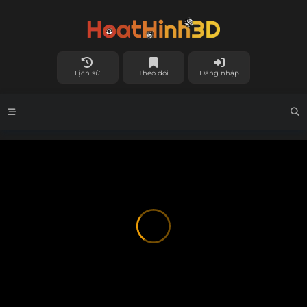
Lịch sử
Theo dõi
Đăng nhập