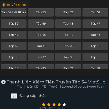
THUYẾT MINH
Tập 30
Tập 29
Tập 28
Tập 27
Tập 54 Hết Phần
Tập 53
Tập 52
Tập 51
Tập 26
Tập 25
Tập 24
Tập 23
Tập 50
Tập 49
Tập 48
Tập 47
Tập 22
Tập 21
Tập 20
Tập 19
Tập 46
Tập 45
Tập 44
Tập 43
Tập 18
Tập 17
Tập 16
Tập 15
Tập 42
Tập 41
Tập 40
Tập 39
Tập 14
Tập 13
Tập 12
Tập 11
Tập 38
Tập 37
Tập 36
Tập 35
Tập 10
Tập 9
Tập 8
Tập 7
Tập 34
Tập 33
Tập 32
Tập 31
Tập 6
Tập 5
Tập 4
Tập 3
Tập 30
Tập 29
Tập 28
Tập 27
Thanh Liên Kiếm Tiên Truyện Tập 34 VietSub
Tập 2
Tập 1
Thanh Liên Kiếm Tiên Truyện | Legend Of Lotus Sword Fairy
Đang cập nhật
3.7/5 - (3 bình chọn)