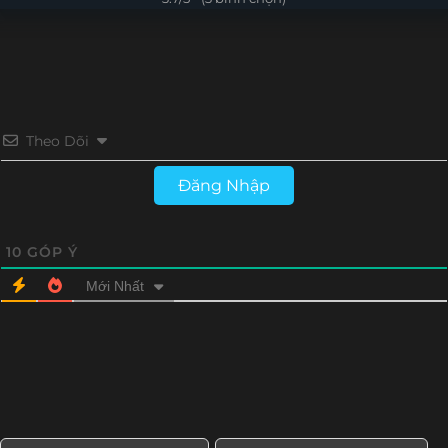
Theo Dõi
Đăng Nhập
10
GÓP Ý
Mới Nhất