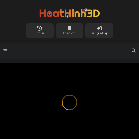
Lịch sử
Theo dõi
Đăng nhập