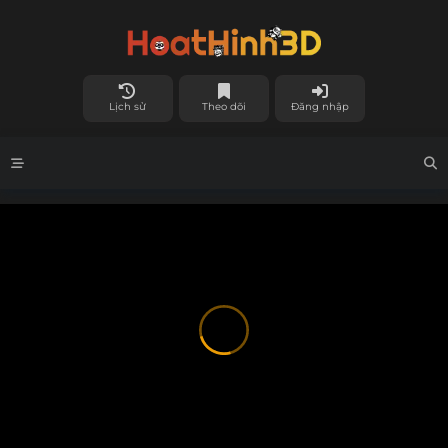
Lịch sử
Theo dõi
Đăng nhập