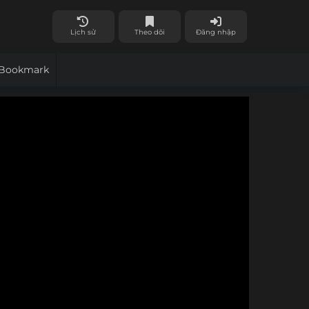
Lịch sử
Theo dõi
Đăng nhập
Bookmark