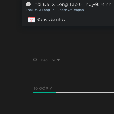
Thời Đại X Long Tập 6 Thuyết Minh
Thời Đại X Long | X - Epoch Of Dragon
Đang cập nhật
Theo Dõi
10
GÓP Ý