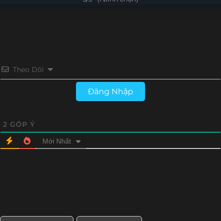
Tập 12
Tập 11
Tập 10
Tập 9
Tập 8
Tập 7
Tập 6
Tập 5
Tập 4
Tập 3
Tập 2
Tập 1
Theo Dõi
Đăng Nhập
2
GÓP Ý
Mới Nhất