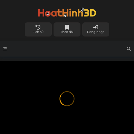
Lịch sử
Theo dõi
Đăng nhập