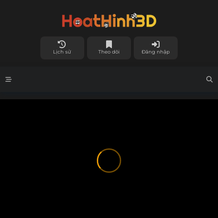
Lịch sử
Theo dõi
Đăng nhập