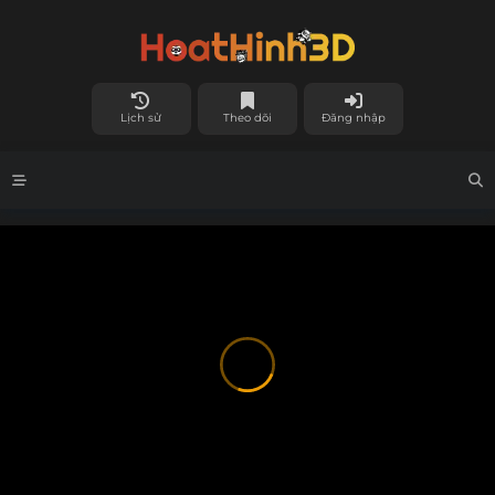
Lịch sử
Theo dõi
Đăng nhập