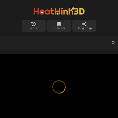
Lịch sử
Theo dõi
Đăng nhập