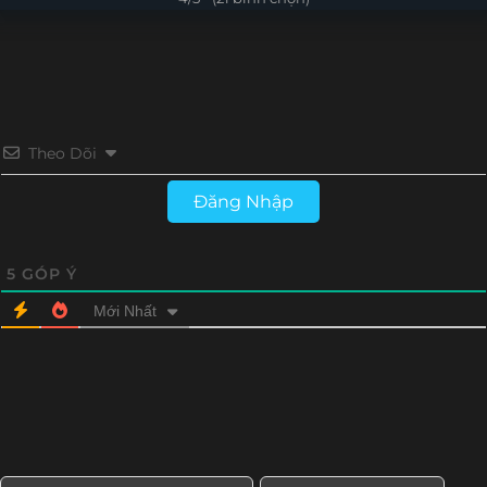
Theo Dõi
Đăng Nhập
5
GÓP Ý
Mới Nhất