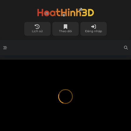
Lịch sử
Theo dõi
Đăng nhập