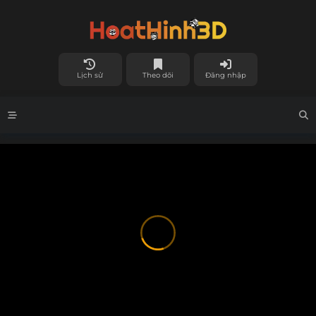
Lịch sử
Theo dõi
Đăng nhập