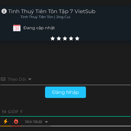
Tập 6
Tập 5
Tập 4
Tập 3
Tinh Thuý Tiên Tôn Tập 7 VietSub
Tinh Thuý Tiên Tôn | Jing Cui
Tập 2
Tập 1
Đang cập nhật
Theo Dõi
Đăng Nhập
19
GÓP Ý
Mới Nhất