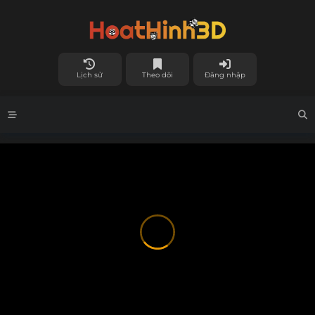
Lịch sử
Theo dõi
Đăng nhập