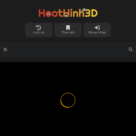
Lịch sử
Theo dõi
Đăng nhập