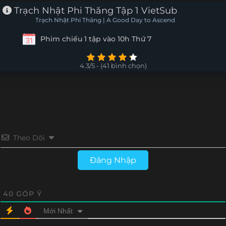
Trạch Nhật Phi Thăng Tập 1 VietSub
Trạch Nhật Phi Thăng | A Good Day to Ascend
Phim chiếu 1 tập vào 10h Thứ 7
4.3/5 - (41 bình chọn)
Theo Dõi
Đăng Nhập
40
GÓP Ý
Mới Nhất