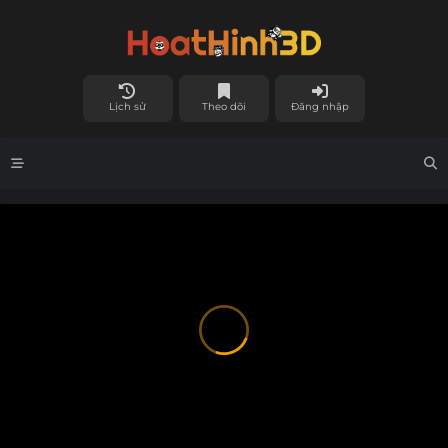
Lịch sử
Theo dõi
Đăng nhập