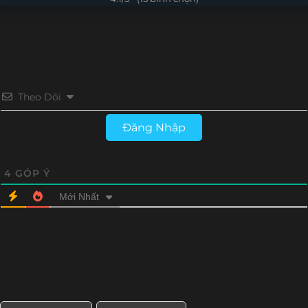
Theo Dõi
Đăng Nhập
4
GÓP Ý
Mới Nhất