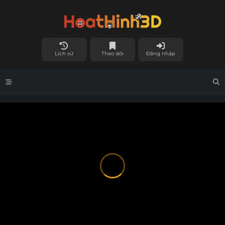
Lịch sử
Theo dõi
Đăng nhập