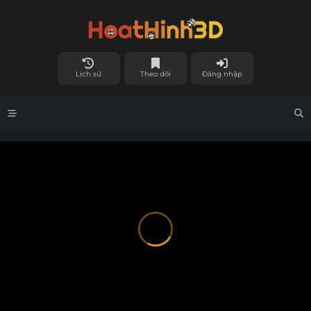
Lịch sử
Theo dõi
Đăng nhập