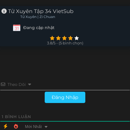
Tập 18
Tập 17
Tập 16
Tập 15
Tử Xuyên Tập 34 VietSub
Tử Xuyên | Zi Chuan
Tập 14
Tập 13
Tập 12
Tập 11
Đang cập nhật
Tập 10
Tập 9
Tập 8
Tập 7
3.8/5 - (5 bình chọn)
Tập 6
Tập 5
Tập 4
Tập 3
Tập 2
Tập 1
Theo Dõi
Đăng Nhập
1
BÌNH LUẬN
Mới Nhất