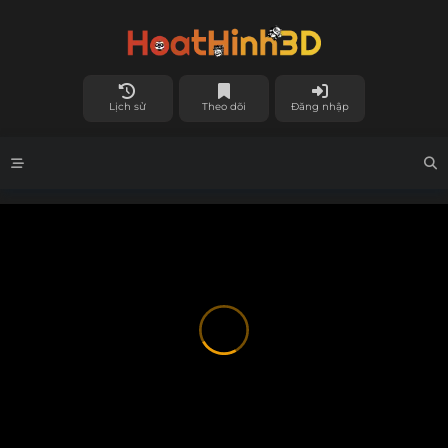
Lịch sử
Theo dõi
Đăng nhập