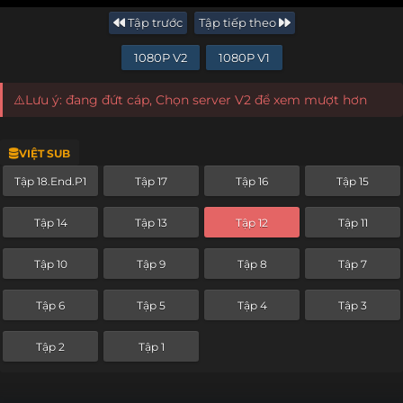
Tập trước
Tập tiếp theo
1080P V2
1080P V1
⚠️Lưu ý: đang đứt cáp, Chọn server V2 để xem mượt hơn
VIỆT SUB
Tập 18.End.P1
Tập 17
Tập 16
Tập 15
Tập 14
Tập 13
Tập 12
Tập 11
Tập 10
Tập 9
Tập 8
Tập 7
Tập 6
Tập 5
Tập 4
Tập 3
Tập 2
Tập 1