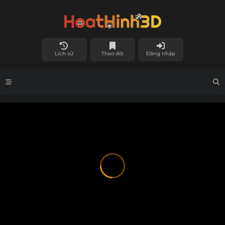
Lịch sử
Theo dõi
Đăng nhập