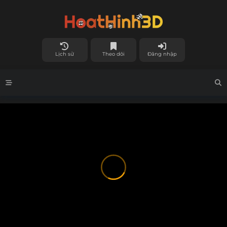
Lịch sử
Theo dõi
Đăng nhập