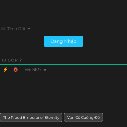
Theo Dõi
Đăng Nhập
10
GÓP Ý
Mới Nhất
The Proud Emperor of Eternity
Vạn Cổ Cuồng Đế