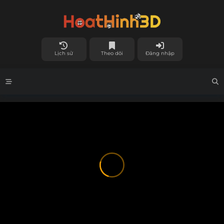
Lịch sử
Theo dõi
Đăng nhập