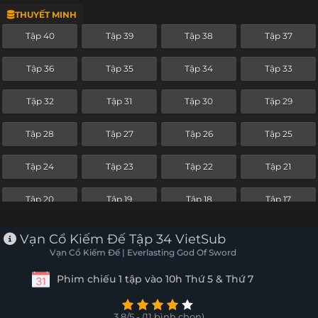
THUYẾT MINH
Tập 16
Tập 15
Tập 14
Tập 13
Tập 40
Tập 39
Tập 38
Tập 37
Tập 12
Tập 11
Tập 10
Tập 9
Tập 36
Tập 35
Tập 34
Tập 33
Tập 8
Tập 7
Tập 6
Tập 5
Tập 32
Tập 31
Tập 30
Tập 29
Tập 4
Tập 3
Tập 2
Tập 1
Tập 28
Tập 27
Tập 26
Tập 25
Tập 24
Tập 23
Tập 22
Tập 21
Tập 20
Tập 19
Tập 18
Tập 17
Tập 16
Tập 15
Tập 14
Tập 13
Vạn Cổ Kiếm Đế Tập 34 VietSub
Vạn Cổ Kiếm Đế | Everlasting God Of Sword
Tập 12
Tập 11
Tập 10
Tập 9
Phim chiếu 1 tập vào 10h Thứ 5 & Thứ 7
Tập 8
Tập 7
Tập 6
Tập 5
3.8/5 - (11 bình chọn)