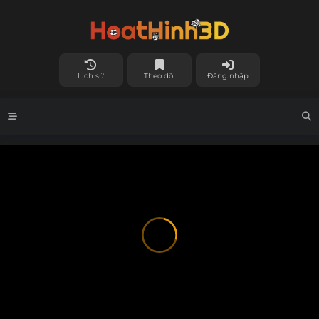
Lịch sử
Theo dõi
Đăng nhập