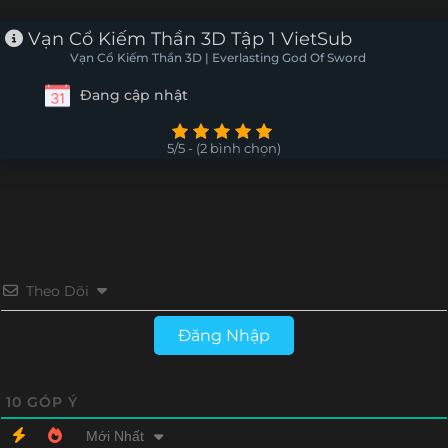
Tập 2
Tập 1
Vạn Cổ Kiếm Thần 3D Tập 1 VietSub
Vạn Cổ Kiếm Thần 3D | Everlasting God Of Sword
Đang cập nhật
5/5 - (2 bình chọn)
Theo Dõi
Đăng Nhập
10
GÓP Ý
Mới Nhất