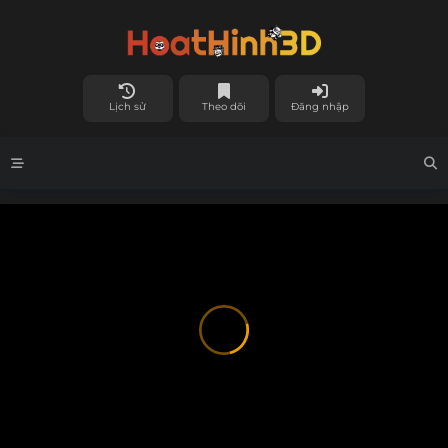
Lịch sử
Theo dõi
Đăng nhập