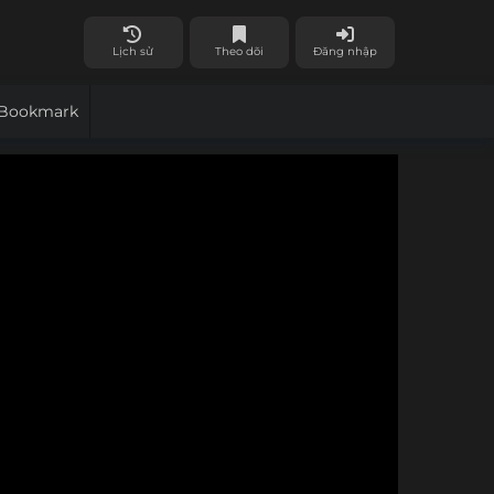
Lịch sử
Theo dõi
Đăng nhập
Bookmark