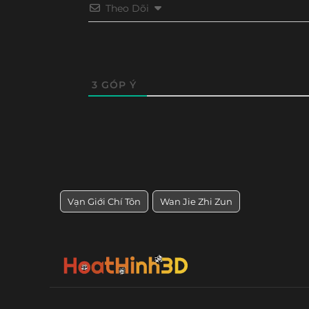
Tập 98
Tập 97
Tập 96
Tập 95
Theo Dõi
Tập 14
Tập 13
Tập 12
Tập 11
Tập 86
Tập 85
Tập 84
Tập 8
Tập 2
Tập 1
Tập 74
Tập 73
Tập 72
Tập 71
3
GÓP Ý
Tập 62
Tập 61
Tập 60
Tập 59
Vạn Giới Chí Tôn
Wan Jie Zhi Zun