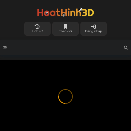
Lịch sử
Theo dõi
Đăng nhập