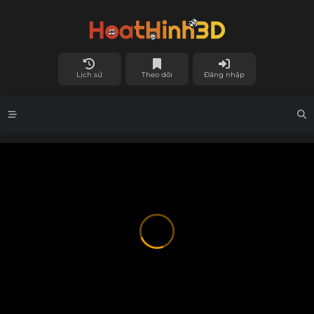
Lịch sử
Theo dõi
Đăng nhập