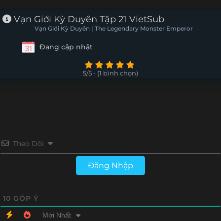
Tập 16
Tập 15
Tập 14
Tập 13
Vạn Giới Kỳ Duyên Tập 21 VietSub
Vạn Giới Kỳ Duyên | The Legendary Monster Emperor
Tập 12
Tập 11
Tập 10
Tập 9
Đang cập nhật
Tập 8
Tập 7
Tập 6
Tập 5
5/5 - (1 bình chọn)
Tập 4
Tập 3
Tập 2
Tập 1
Theo Dõi
Đăng Nhập
10
GÓP Ý
Mới Nhất