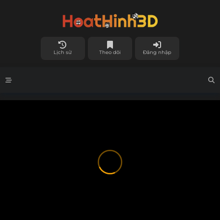
Lịch sử
Theo dõi
Đăng nhập