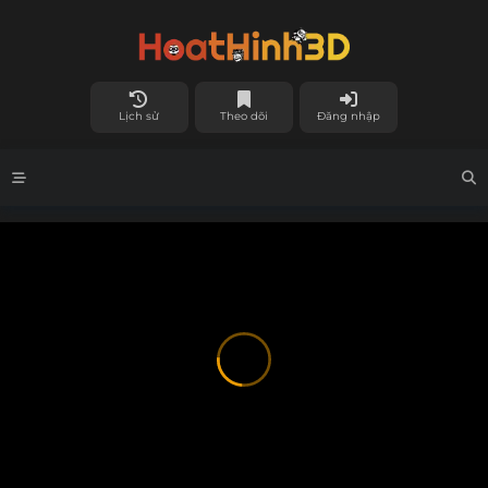
Lịch sử
Theo dõi
Đăng nhập