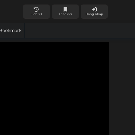
Lịch sử
Theo dõi
Đăng nhập
Bookmark