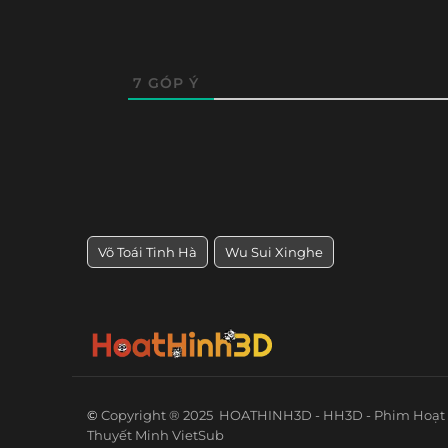
7
GÓP Ý
Võ Toái Tinh Hà
Wu Sui Xinghe
©
Copyright ® 2025
HOATHINH3D - HH3D - Phim Hoạt 
Thuyết Minh VietSub