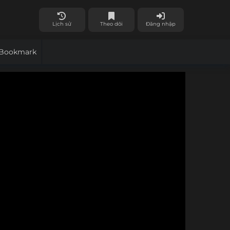
Lịch sử
Theo dõi
Đăng nhập
Bookmark