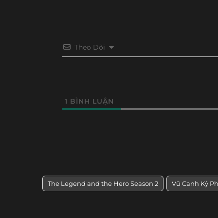
Theo Dõi
1
BÌNH LUẬN
The Legend and the Hero Season 2
Vũ Canh Kỷ Ph