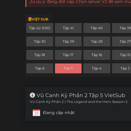
⚠️Lưu ý: đang đứt cáp, Chọn server V2 để xem m
VIỆT SUB
Tập 42-END
Tập 41
Tập 40
Tập 39
Tập 30
Tập 29
Tập 28
Tập 27
Tập 18
Tập 17
Tập 16
Tập 15
Tập 6
Tập 5
Tập 4
Tập 3
Vũ Canh Kỷ Phần 2 Tập 5 VietSub
Vũ Canh Kỷ Phần 2 | The Legend and the Hero Season 2
Đang cập nhật