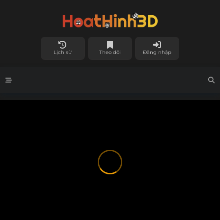
Lịch sử
Theo dõi
Đăng nhập