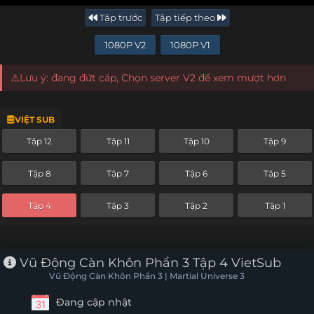
Tập trước
Tập tiếp theo
1080P V2
1080P V1
⚠️Lưu ý: đang đứt cáp, Chọn server V2 để xem mượt hơn
VIỆT SUB
Tập 12
Tập 11
Tập 10
Tập 9
Tập 8
Tập 7
Tập 6
Tập 5
Tập 4
Tập 3
Tập 2
Tập 1
Vũ Động Càn Khôn Phần 3 Tập 4 VietSub
Vũ Động Càn Khôn Phần 3 | Martial Universe 3
Đang cập nhật