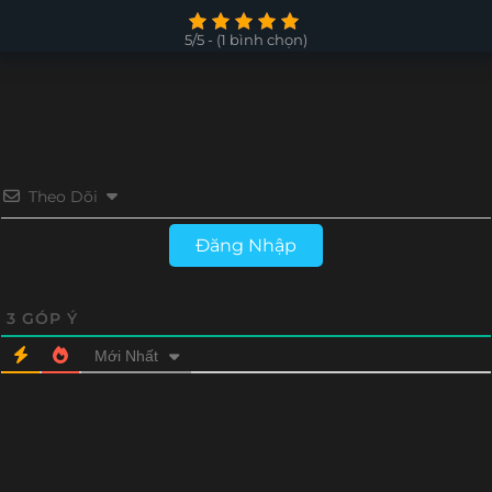
5/5 - (1 bình chọn)
Theo Dõi
Đăng Nhập
3
GÓP Ý
Mới Nhất