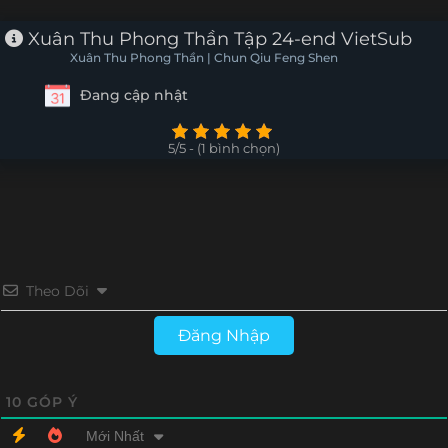
Xuân Thu Phong Thần Tập 24-end VietSub
Xuân Thu Phong Thần | Chun Qiu Feng Shen
Đang cập nhật
5/5 - (1 bình chọn)
Theo Dõi
Đăng Nhập
10
GÓP Ý
Mới Nhất