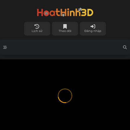
Lịch sử
Theo dõi
Đăng nhập