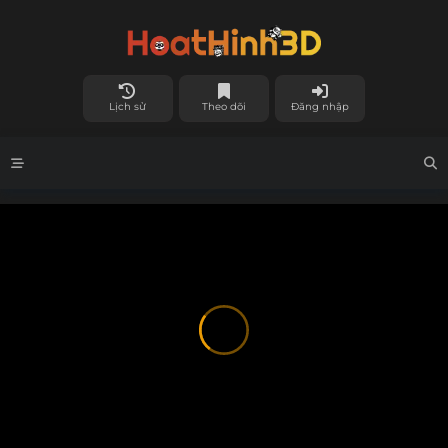
Lịch sử
Theo dõi
Đăng nhập