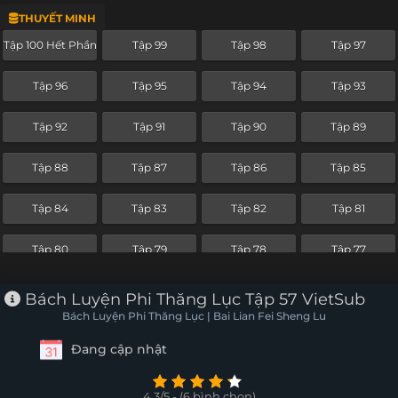
THUYẾT MINH
Tập 76
Tập 75
Tập 74
Tập 73
Tập 100 Hết Phần
Tập 99
Tập 98
Tập 97
Tập 72
Tập 71
Tập 70
Tập 69
Tập 96
Tập 95
Tập 94
Tập 93
Tập 68
Tập 67
Tập 66
Tập 65
Tập 92
Tập 91
Tập 90
Tập 89
Tập 64
Tập 63
Tập 62
Tập 61
Tập 88
Tập 87
Tập 86
Tập 85
Tập 60 Hết Phần
Tập 59
Tập 58
Tập 57
Tập 84
Tập 83
Tập 82
Tập 81
Tập 56
Tập 55
Tập 54
Tập 53
Tập 80
Tập 79
Tập 78
Tập 77
Tập 52
Tập 51
Tập 50
Tập 49
Tập 76
Tập 75
Tập 74
Tập 73
Bách Luyện Phi Thăng Lục Tập 57 VietSub
Tập 48
Tập 47
Tập 46
Tập 45
Bách Luyện Phi Thăng Lục | Bai Lian Fei Sheng Lu
Tập 72
Tập 71
Tập 70
Tập 69
Đang cập nhật
Tập 44
Tập 43
Tập 42
Tập 41
Tập 68
Tập 67
Tập 66
Tập 65
Tập 40
Tập 39
Tập 38
Tập 37
4.3/5 - (6 bình chọn)